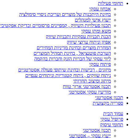
תחומי פעילות
אבחון עסקי
בחינת היתכנות של מוצרים ועריכת ניסויי סימולציה
ייעוץ אישי למנהלים
תכנון פעילויות השיווק , קמפיינים פרסומיים ובדיקת אפקטיבי
משא ומתן עסקי
הכנת תכניות עסקיות ותכניות שיווק
אפיון וניתוח ערוצי שיווק
המחרת מוצרים ובחינת מדיניות המחירים
הערכת פוטנציאל , בחינת תמהיל המוצרים
ליווי עסקי של חברות הזנק וחברות בהקמה
פיתוח עסקי
מיזוגים , רכישות ובחינת שיתופי פעולה אסטרטגיים
ניתוח שווקים , ניתוח קטגוריות וניתוחים ענפיים
מיתוג ומיצוב תחרותי
תכנון אסטרטגי ארוך טווח
מודיעין עסקי אסטרטגי
תכנון אסטרטגי
ספרייה מקצועית
עמוד הבית
פרופיל עסקי
תחומי עיסוק
תכנון אסטרטגי
ייעוץ עסקי – אסטרטגי