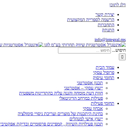
דלג לתוכן
יצירת קשר
הרשמה לספרייה המקצועית
התחברות
התנתק
info@integral.ms
חיפוש...
עמוד הבית
פרופיל עסקי
תחומי עיסוק
תכנון אסטרטגי
ייעוץ עסקי – אסטרטגי
חוות דעת מומחה והגנה עליה בהתדיינות משפטית
פעילות במרחב הדיגיטאלי
תחומי פעילות
אבחון עסקי
בחינת היתכנות של מוצרים ועריכת ניסויי סימולציה
ייעוץ אישי למנהלים
תכנון פעילויות השיווק , קמפיינים פרסומיים ובדיקת אפקטיבי