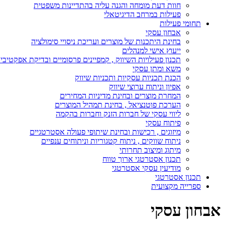
חוות דעת מומחה והגנה עליה בהתדיינות משפטית
פעילות במרחב הדיגיטאלי
תחומי פעילות
אבחון עסקי
בחינת היתכנות של מוצרים ועריכת ניסויי סימולציה
ייעוץ אישי למנהלים
תכנון פעילויות השיווק , קמפיינים פרסומיים ובדיקת אפקטיבי
משא ומתן עסקי
הכנת תכניות עסקיות ותכניות שיווק
אפיון וניתוח ערוצי שיווק
המחרת מוצרים ובחינת מדיניות המחירים
הערכת פוטנציאל , בחינת תמהיל המוצרים
ליווי עסקי של חברות הזנק וחברות בהקמה
פיתוח עסקי
מיזוגים , רכישות ובחינת שיתופי פעולה אסטרטגיים
ניתוח שווקים , ניתוח קטגוריות וניתוחים ענפיים
מיתוג ומיצוב תחרותי
תכנון אסטרטגי ארוך טווח
מודיעין עסקי אסטרטגי
תכנון אסטרטגי
ספרייה מקצועית
אבחון עסקי