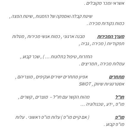
אשראי ומכר מקובלים .
שיטת קבלה ואספקה של הזמנות , שיטת הפצה ,
כמות נקודות מכירה .
מערך המכירות
מבנה ארגוני , כמות אנשי מכירות , מטלות
תפקודיות ( מכירה , גביה ,
החזרות, טיפול בתלונות … ) , שכר קבוע ,
עמלות מכירה , תמריצים .
מתחרים
אפיון מתחרים ישירים ועקיפים , מוצריהם ,
אסטרטגיות שיווק ,
SWOT
חו"ל
מהות הקשר עם חו"ל – מוצרים , קשרים ,
מו"פ , ידע , טכנולוגיה …
מו"פ
( אם קיים מו"פ ) עלות מו"פ ראשוני . עלות
מו"פ קבוע .