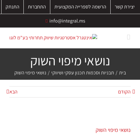
לג
יצירת קשר
הרשמה לספרייה המקצועית
התחברות
התנתק
תוכן
info@integral.ms
נושאי מיפוי השוק
בית
/
תבניות וסכמות תכנון עסקי ושיווקי
/
נושאי מיפוי השוק
הקודם
הבא
צפה
בתמונה
נושאי מיפוי השוק
מוגדלת