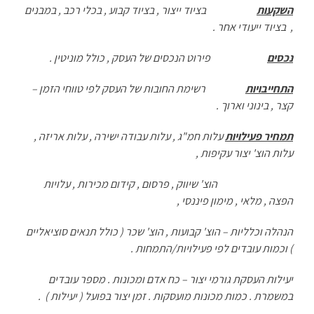
השקעות
בציוד ייצור , בציוד קבוע , בכלי רכב , במבנים
, בציוד ייעודי אחר .
נכסים
פירוט הנכסים של העסק , כולל מוניטין .
התחייבויות
רשימת החובות של העסק לפי טווחי הזמן –
קצר , בינוני וארוך .
תמחיר פעילויות
עלות חמ"ג , עלות עבודה ישירה , עלות אריזה ,
עלות הוצ' יצור עקיפות ,
הוצ' שיווק , פרסום , קידום מכירות , עלויות
הפצה , מלאי , מימון פיננסי ,
הנהלה וכלליות – הוצ' קבועות , הוצ' שכר ( כולל תנאים סוציאליים
) וכמות עובדים לפי פעילויות/התמחות .
יעילות העסקת גורמי יצור – כח אדם ומכונות . מספר עובדים
במשמרת . כמות מכונות מועסקות . זמן יצור בפועל ( יעילות ) .