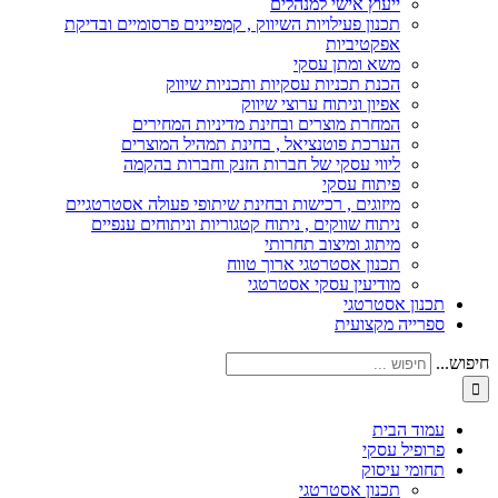
ייעוץ אישי למנהלים
תכנון פעילויות השיווק , קמפיינים פרסומיים ובדיקת
אפקטיביות
משא ומתן עסקי
הכנת תכניות עסקיות ותכניות שיווק
אפיון וניתוח ערוצי שיווק
המחרת מוצרים ובחינת מדיניות המחירים
הערכת פוטנציאל , בחינת תמהיל המוצרים
ליווי עסקי של חברות הזנק וחברות בהקמה
פיתוח עסקי
מיזוגים , רכישות ובחינת שיתופי פעולה אסטרטגיים
ניתוח שווקים , ניתוח קטגוריות וניתוחים ענפיים
מיתוג ומיצוב תחרותי
תכנון אסטרטגי ארוך טווח
מודיעין עסקי אסטרטגי
תכנון אסטרטגי
ספרייה מקצועית
חיפוש...
עמוד הבית
פרופיל עסקי
תחומי עיסוק
תכנון אסטרטגי