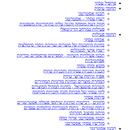
פרופיל עסקי
תחומי עיסוק
תכנון אסטרטגי
ייעוץ עסקי – אסטרטגי
חוות דעת מומחה והגנה עליה בהתדיינות משפטית
פעילות במרחב הדיגיטאלי
תחומי פעילות
אבחון עסקי
בחינת היתכנות של מוצרים ועריכת ניסויי סימולציה
ייעוץ אישי למנהלים
תכנון פעילויות השיווק , קמפיינים פרסומיים ובדיקת
אפקטיביות
משא ומתן עסקי
הכנת תכניות עסקיות ותכניות שיווק
אפיון וניתוח ערוצי שיווק
המחרת מוצרים ובחינת מדיניות המחירים
הערכת פוטנציאל , בחינת תמהיל המוצרים
ליווי עסקי של חברות הזנק וחברות בהקמה
פיתוח עסקי
מיזוגים , רכישות ובחינת שיתופי פעולה אסטרטגיים
ניתוח שווקים , ניתוח קטגוריות וניתוחים ענפיים
מיתוג ומיצוב תחרותי
תכנון אסטרטגי ארוך טווח
מודיעין עסקי אסטרטגי
תכנון אסטרטגי