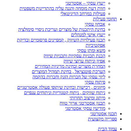
ייעוץ עסקי – אסטרטגי
חוות דעת מומחה והגנה עליה בהתדיינות משפטית
פעילות במרחב הדיגיטאלי
תחומי פעילות
אבחון עסקי
בחינת היתכנות של מוצרים ועריכת ניסויי סימולציה
ייעוץ אישי למנהלים
תכנון פעילויות השיווק , קמפיינים פרסומיים ובדיקת
אפקטיביות
משא ומתן עסקי
הכנת תכניות עסקיות ותכניות שיווק
אפיון וניתוח ערוצי שיווק
המחרת מוצרים ובחינת מדיניות המחירים
הערכת פוטנציאל , בחינת תמהיל המוצרים
ליווי עסקי של חברות הזנק וחברות בהקמה
פיתוח עסקי
מיזוגים , רכישות ובחינת שיתופי פעולה אסטרטגיים
ניתוח שווקים , ניתוח קטגוריות וניתוחים ענפיים
מיתוג ומיצוב תחרותי
תכנון אסטרטגי ארוך טווח
מודיעין עסקי אסטרטגי
תכנון אסטרטגי
ספרייה מקצועית
עמוד הבית