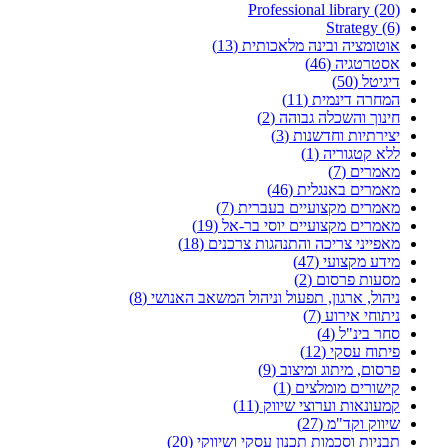
Professional library (20)
Strategy (6)
אוטומציה ובינה מלאכותית (13)
אסטרטגיה (46)
דיגיטל (50)
המחרה דינמית (11)
חינוך והשכלה גבוהה (2)
יצירתיות וחדשנות (3)
ללא קטגוריה (1)
מאמרים (7)
מאמרים באנגלית (46)
מאמרים מקצועיים בעברית (7)
מאמרים מקצועיים יוסי בר-אל (19)
מאפייני צריכה והתנהגות צרכנים (18)
מידע מקצועי (47)
מסעות פרסום (2)
ניהול, ארגון, תפעול וניהול המשאב האנושי (8)
ניתוחי אירוע (7)
סחר בינ"ל (4)
פיתוח עסקי (12)
פרסום, מיתוג ומיצוב (9)
קישורים מומלצים (1)
קמעונאות וערוצי שיווק (11)
שיווק וקד"מ (27)
תבניות וסכמות תכנון עסקי ושיווקי (20)