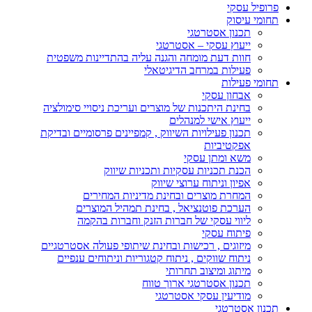
פרופיל עסקי
תחומי עיסוק
תכנון אסטרטגי
ייעוץ עסקי – אסטרטגי
חוות דעת מומחה והגנה עליה בהתדיינות משפטית
פעילות במרחב הדיגיטאלי
תחומי פעילות
אבחון עסקי
בחינת היתכנות של מוצרים ועריכת ניסויי סימולציה
ייעוץ אישי למנהלים
תכנון פעילויות השיווק , קמפיינים פרסומיים ובדיקת
אפקטיביות
משא ומתן עסקי
הכנת תכניות עסקיות ותכניות שיווק
אפיון וניתוח ערוצי שיווק
המחרת מוצרים ובחינת מדיניות המחירים
הערכת פוטנציאל , בחינת תמהיל המוצרים
ליווי עסקי של חברות הזנק וחברות בהקמה
פיתוח עסקי
מיזוגים , רכישות ובחינת שיתופי פעולה אסטרטגיים
ניתוח שווקים , ניתוח קטגוריות וניתוחים ענפיים
מיתוג ומיצוב תחרותי
תכנון אסטרטגי ארוך טווח
מודיעין עסקי אסטרטגי
תכנון אסטרטגי