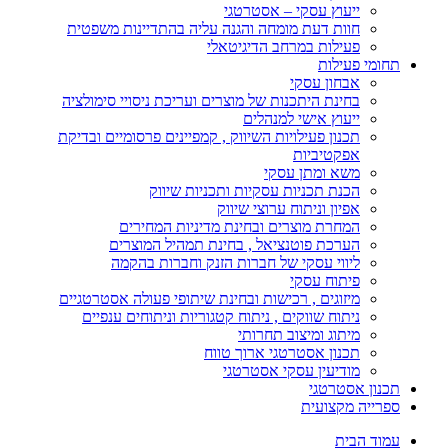
ייעוץ עסקי – אסטרטגי
חוות דעת מומחה והגנה עליה בהתדיינות משפטית
פעילות במרחב הדיגיטאלי
תחומי פעילות
אבחון עסקי
בחינת היתכנות של מוצרים ועריכת ניסויי סימולציה
ייעוץ אישי למנהלים
תכנון פעילויות השיווק , קמפיינים פרסומיים ובדיקת
אפקטיביות
משא ומתן עסקי
הכנת תכניות עסקיות ותכניות שיווק
אפיון וניתוח ערוצי שיווק
המחרת מוצרים ובחינת מדיניות המחירים
הערכת פוטנציאל , בחינת תמהיל המוצרים
ליווי עסקי של חברות הזנק וחברות בהקמה
פיתוח עסקי
מיזוגים , רכישות ובחינת שיתופי פעולה אסטרטגיים
ניתוח שווקים , ניתוח קטגוריות וניתוחים ענפיים
מיתוג ומיצוב תחרותי
תכנון אסטרטגי ארוך טווח
מודיעין עסקי אסטרטגי
תכנון אסטרטגי
ספרייה מקצועית
עמוד הבית