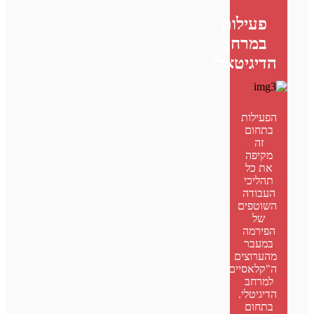
פעילות
במרחב
הדיגיטאלי
הפעילות
בתחום
זה
מקיפה
את כל
תהליכי
העבודה
השוטפים
של
הפירמה
במעבר
מהערוצים
ה"קלאסיים"
למרחב
הדיגיטלי.
בתחום