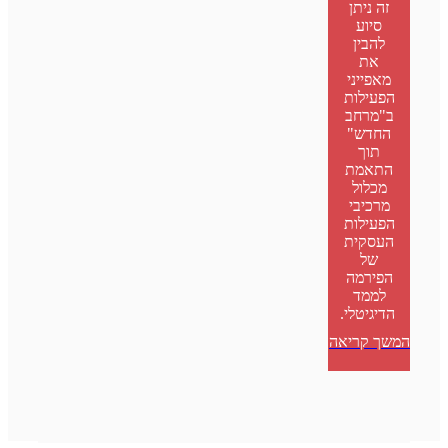
זה ניתן
סיוע
להבין
את
מאפייני
הפעילות
ב"מרחב
החדש"
תוך
התאמת
מכלול
מרכיבי
הפעילות
העסקית
של
הפירמה
לממד
הדיגיטלי.
המשך קריאה