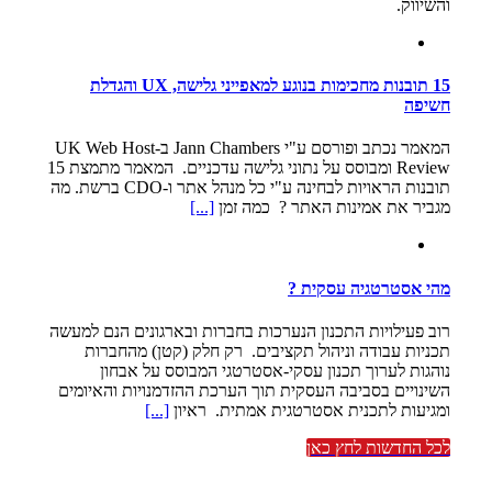
והשיווק.
15 תובנות מחכימות בנוגע למאפייני גלישה, UX והגדלת
חשיפה
המאמר נכתב ופורסם ע"י Jann Chambers ב-UK Web Host
Review ומבוסס על נתוני גלישה עדכניים. המאמר מתמצת 15
תובנות הראויות לבחינה ע"י כל מנהל אתר ו-CDO ברשת. מה
מגביר את אמינות האתר ? כמה זמן
[...]
מהי אסטרטגיה עסקית ?
רוב פעילויות התכנון הנערכות בחברות ובארגונים הנם למעשה
תכניות עבודה וניהול תקציבים. רק חלק (קטן) מהחברות
נוהגות לערוך תכנון עסקי-אסטרטגי המבוסס על אבחון
השינויים בסביבה העסקית תוך הערכת ההזדמנויות והאיומים
ומגיעות לתכנית אסטרטגית אמתית. ראיון
[...]
לכל החדשות לחץ כאן