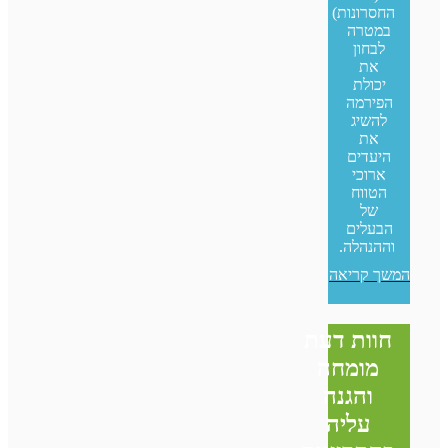
החסרונות)
במטרה
לבחון
את
יכולת
הפירמה
להשיג
את
היעדים
ארוכי
הטווח
של
הבעלים
וההנהלה.
המשך קריאה
חוות דעת
מומחה
והגנה
עליה