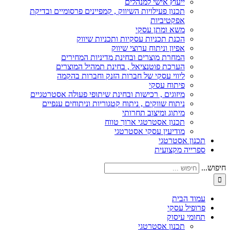
ייעוץ אישי למנהלים
תכנון פעילויות השיווק , קמפיינים פרסומיים ובדיקת
אפקטיביות
משא ומתן עסקי
הכנת תכניות עסקיות ותכניות שיווק
אפיון וניתוח ערוצי שיווק
המחרת מוצרים ובחינת מדיניות המחירים
הערכת פוטנציאל , בחינת תמהיל המוצרים
ליווי עסקי של חברות הזנק וחברות בהקמה
פיתוח עסקי
מיזוגים , רכישות ובחינת שיתופי פעולה אסטרטגיים
ניתוח שווקים , ניתוח קטגוריות וניתוחים ענפיים
מיתוג ומיצוב תחרותי
תכנון אסטרטגי ארוך טווח
מודיעין עסקי אסטרטגי
תכנון אסטרטגי
ספרייה מקצועית
חיפוש...
עמוד הבית
פרופיל עסקי
תחומי עיסוק
תכנון אסטרטגי