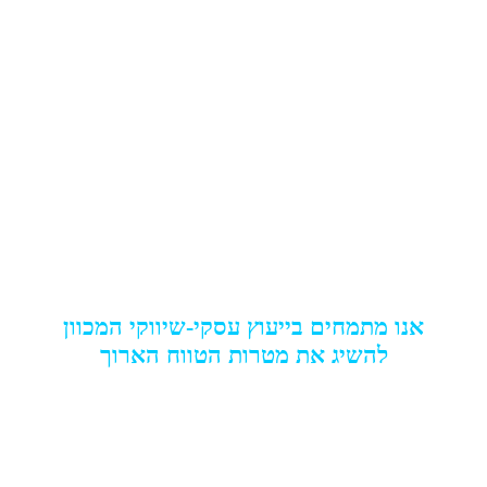
אינטגרל
אסטרטגיות שיווק
תחרותי בע"מ
אנו מתמחים בייעוץ עסקי-שיווקי המכוון
להשיג את מטרות הטווח הארוך
בעבודתנו אנו משלבים ידע תיאורטי ומעשי , גישה
יצירתית וניסיון מצטבר של עבודה עם מגוון רחב של חברות
ועסקים .
המשך קריאה אודות חברת אינטגרל