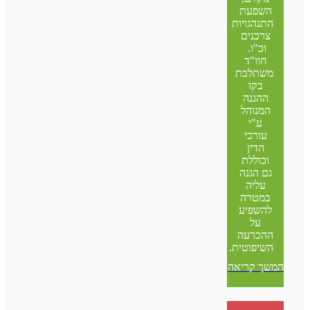
השפעת
התנהגויות
צרכנים
וכ"ו.
חוו"ד
משתלבת
בקו
ההגנה
המנוהל
ע"י
עורכי
הדין
וכוללת
גם הגנה
עליה
במטרה
להשפיע
על
ההכרעה
השיפוטית.
המשך קריאה