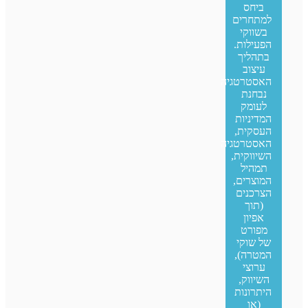
ביחס
למתחרים
בשווקי
הפעילות.
בתהליך
עיצוב
האסטרטגיה
נבחנת
לעומק
המדיניות
העסקית,
האסטרטגיה
השיווקית,
תמהיל
המוצרים,
הצרכנים
(תוך
אפיון
מפורט
של שוקי
המטרה),
ערוצי
השיווק,
היתרונות
(או