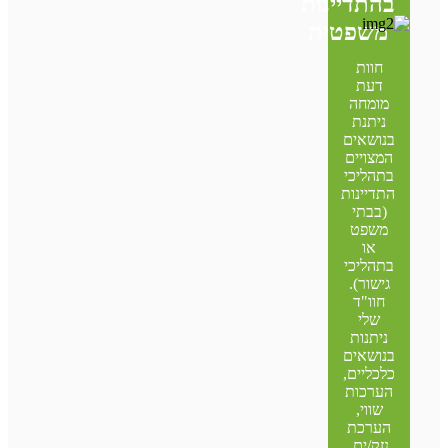
בהתדיינות
משפטית
חוות
דעת
מומחה
ניתנת
בנושאים
המצויים
בתהליכי
התדיינות
(בבתי
משפט
או
בתהליכי
גישור).
חוו"ד
שלי
ניתנות
בנושאים
כלכליים,
הערכות
שווי,
הערכת
נזק/ים,