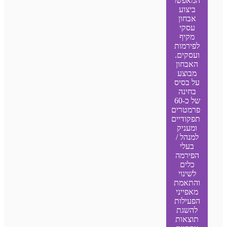
המאפשר
ביצוע
אבחון
עסקי
מקיף
לפירמות
ועסקים.
האבחון
מבוצע
על בסיס
בחינה
של כ-60
פרמטרים
תפקודיים
ומעניק
למנהל /
בעלי
הפירמה
כלים
לשינוי
והתאמת
מאפייני
הפעילות
להשגת
תוצאות