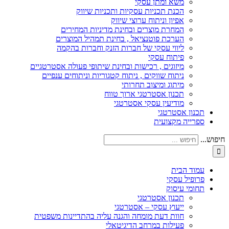
משא ומתן עסקי
הכנת תכניות עסקיות ותכניות שיווק
אפיון וניתוח ערוצי שיווק
המחרת מוצרים ובחינת מדיניות המחירים
הערכת פוטנציאל , בחינת תמהיל המוצרים
ליווי עסקי של חברות הזנק וחברות בהקמה
פיתוח עסקי
מיזוגים , רכישות ובחינת שיתופי פעולה אסטרטגיים
ניתוח שווקים , ניתוח קטגוריות וניתוחים ענפיים
מיתוג ומיצוב תחרותי
תכנון אסטרטגי ארוך טווח
מודיעין עסקי אסטרטגי
תכנון אסטרטגי
ספרייה מקצועית
חיפוש...
עמוד הבית
פרופיל עסקי
תחומי עיסוק
תכנון אסטרטגי
ייעוץ עסקי – אסטרטגי
חוות דעת מומחה והגנה עליה בהתדיינות משפטית
פעילות במרחב הדיגיטאלי