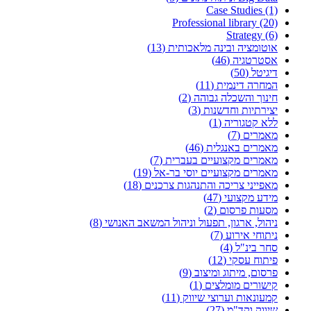
Case Studies (1)
Professional library (20)
Strategy (6)
אוטומציה ובינה מלאכותית (13)
אסטרטגיה (46)
דיגיטל (50)
המחרה דינמית (11)
חינוך והשכלה גבוהה (2)
יצירתיות וחדשנות (3)
ללא קטגוריה (1)
מאמרים (7)
מאמרים באנגלית (46)
מאמרים מקצועיים בעברית (7)
מאמרים מקצועיים יוסי בר-אל (19)
מאפייני צריכה והתנהגות צרכנים (18)
מידע מקצועי (47)
מסעות פרסום (2)
ניהול, ארגון, תפעול וניהול המשאב האנושי (8)
ניתוחי אירוע (7)
סחר בינ"ל (4)
פיתוח עסקי (12)
פרסום, מיתוג ומיצוב (9)
קישורים מומלצים (1)
קמעונאות וערוצי שיווק (11)
שיווק וקד"מ (27)