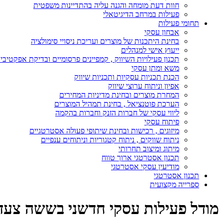
חוות דעת מומחה והגנה עליה בהתדיינות משפטית
פעילות במרחב הדיגיטאלי
תחומי פעילות
אבחון עסקי
בחינת היתכנות של מוצרים ועריכת ניסויי סימולציה
ייעוץ אישי למנהלים
תכנון פעילויות השיווק , קמפיינים פרסומיים ובדיקת אפקטיבי
משא ומתן עסקי
הכנת תכניות עסקיות ותכניות שיווק
אפיון וניתוח ערוצי שיווק
המחרת מוצרים ובחינת מדיניות המחירים
הערכת פוטנציאל , בחינת תמהיל המוצרים
ליווי עסקי של חברות הזנק וחברות בהקמה
פיתוח עסקי
מיזוגים , רכישות ובחינת שיתופי פעולה אסטרטגיים
ניתוח שווקים , ניתוח קטגוריות וניתוחים ענפיים
מיתוג ומיצוב תחרותי
תכנון אסטרטגי ארוך טווח
מודיעין עסקי אסטרטגי
תכנון אסטרטגי
ספרייה מקצועית
מודל פעילות עסקי חדשני בששה צעד