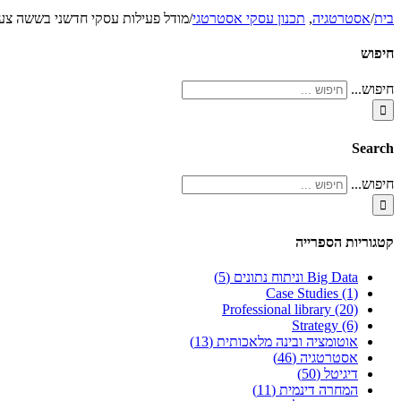
בית
/
אסטרטגיה
,
תכנון עסקי אסטרטגי
/
מודל פעילות עסקי חדשני בששה צע
חיפוש
חיפוש...
Search
חיפוש...
קטגוריות הספרייה
Big Data וניתוח נתונים (5)
Case Studies (1)
Professional library (20)
Strategy (6)
אוטומציה ובינה מלאכותית (13)
אסטרטגיה (46)
דיגיטל (50)
המחרה דינמית (11)