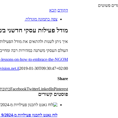
דים פשוטים
הקודם
הבא
ראשי
צפה בתמונה מוגדלת
מודל פעילות עסקי חדשני ב
איך ניתן לשנות ולהתאים את מודל הפעילות העסקי ב-6 צע
העולם העסקי משתנה במהירות רבה ומחייב
x-lessons-on-how-to-embrace-the-NGOM
ision.net.il
2019-01-30T09:30:47+02:00
Share
Pinterest
LinkedIn
Twitter
Facebook
כתובת 
פוסטים קשורים
לוח גאנט לתכנון פעילויות מ-9/2024 עד 12/2025