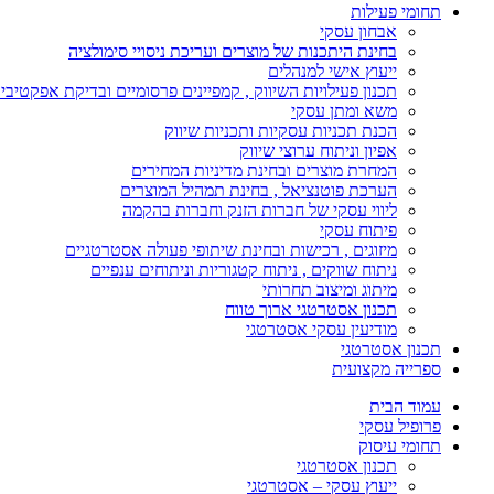
תחומי פעילות
אבחון עסקי
בחינת היתכנות של מוצרים ועריכת ניסויי סימולציה
ייעוץ אישי למנהלים
תכנון פעילויות השיווק , קמפיינים פרסומיים ובדיקת אפקטיבי
משא ומתן עסקי
הכנת תכניות עסקיות ותכניות שיווק
אפיון וניתוח ערוצי שיווק
המחרת מוצרים ובחינת מדיניות המחירים
הערכת פוטנציאל , בחינת תמהיל המוצרים
ליווי עסקי של חברות הזנק וחברות בהקמה
פיתוח עסקי
מיזוגים , רכישות ובחינת שיתופי פעולה אסטרטגיים
ניתוח שווקים , ניתוח קטגוריות וניתוחים ענפיים
מיתוג ומיצוב תחרותי
תכנון אסטרטגי ארוך טווח
מודיעין עסקי אסטרטגי
תכנון אסטרטגי
ספרייה מקצועית
עמוד הבית
פרופיל עסקי
תחומי עיסוק
תכנון אסטרטגי
ייעוץ עסקי – אסטרטגי