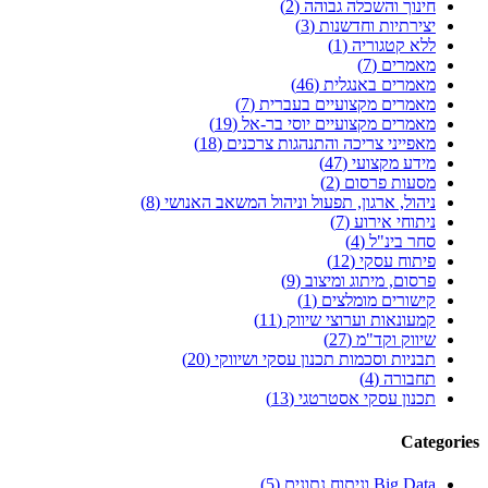
חינוך והשכלה גבוהה (2)
יצירתיות וחדשנות (3)
ללא קטגוריה (1)
מאמרים (7)
מאמרים באנגלית (46)
מאמרים מקצועיים בעברית (7)
מאמרים מקצועיים יוסי בר-אל (19)
מאפייני צריכה והתנהגות צרכנים (18)
מידע מקצועי (47)
מסעות פרסום (2)
ניהול, ארגון, תפעול וניהול המשאב האנושי (8)
ניתוחי אירוע (7)
סחר בינ"ל (4)
פיתוח עסקי (12)
פרסום, מיתוג ומיצוב (9)
קישורים מומלצים (1)
קמעונאות וערוצי שיווק (11)
שיווק וקד"מ (27)
תבניות וסכמות תכנון עסקי ושיווקי (20)
תחבורה (4)
תכנון עסקי אסטרטגי (13)
Categories
Big Data וניתוח נתונים (5)