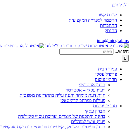
דלג לתוכן
יצירת קשר
הרשמה לספרייה המקצועית
התחברות
התנתק
info@integral.ms
חיפוש...
עמוד הבית
פרופיל עסקי
תחומי עיסוק
תכנון אסטרטגי
ייעוץ עסקי – אסטרטגי
חוות דעת מומחה והגנה עליה בהתדיינות משפטית
פעילות במרחב הדיגיטאלי
תחומי פעילות
אבחון עסקי
בחינת היתכנות של מוצרים ועריכת ניסויי סימולציה
ייעוץ אישי למנהלים
תכנון פעילויות השיווק , קמפיינים פרסומיים ובדיקת אפקטיבי