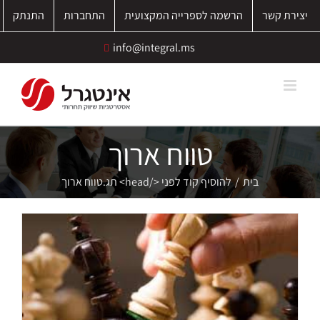
לג
יצירת קשר
הרשמה לספרייה המקצועית
התחברות
התנתק
תוכן
info@integral.ms
טווח ארוך
בית
/
להוסיף קוד לפני </head> תג.
טווח ארוך