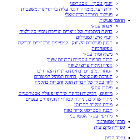
ייעוץ עסקי – אסטרטגי
חוות דעת מומחה והגנה עליה בהתדיינות משפטית
פעילות במרחב הדיגיטאלי
תחומי פעילות
אבחון עסקי
בחינת היתכנות של מוצרים ועריכת ניסויי סימולציה
ייעוץ אישי למנהלים
תכנון פעילויות השיווק , קמפיינים פרסומיים ובדיקת
אפקטיביות
משא ומתן עסקי
הכנת תכניות עסקיות ותכניות שיווק
אפיון וניתוח ערוצי שיווק
המחרת מוצרים ובחינת מדיניות המחירים
הערכת פוטנציאל , בחינת תמהיל המוצרים
ליווי עסקי של חברות הזנק וחברות בהקמה
פיתוח עסקי
מיזוגים , רכישות ובחינת שיתופי פעולה אסטרטגיים
ניתוח שווקים , ניתוח קטגוריות וניתוחים ענפיים
מיתוג ומיצוב תחרותי
תכנון אסטרטגי ארוך טווח
מודיעין עסקי אסטרטגי
תכנון אסטרטגי
ספרייה מקצועית
עמוד הבית