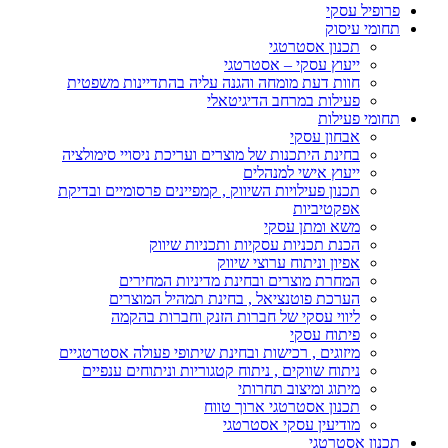
פרופיל עסקי
תחומי עיסוק
תכנון אסטרטגי
ייעוץ עסקי – אסטרטגי
חוות דעת מומחה והגנה עליה בהתדיינות משפטית
פעילות במרחב הדיגיטאלי
תחומי פעילות
אבחון עסקי
בחינת היתכנות של מוצרים ועריכת ניסויי סימולציה
ייעוץ אישי למנהלים
תכנון פעילויות השיווק , קמפיינים פרסומיים ובדיקת
אפקטיביות
משא ומתן עסקי
הכנת תכניות עסקיות ותכניות שיווק
אפיון וניתוח ערוצי שיווק
המחרת מוצרים ובחינת מדיניות המחירים
הערכת פוטנציאל , בחינת תמהיל המוצרים
ליווי עסקי של חברות הזנק וחברות בהקמה
פיתוח עסקי
מיזוגים , רכישות ובחינת שיתופי פעולה אסטרטגיים
ניתוח שווקים , ניתוח קטגוריות וניתוחים ענפיים
מיתוג ומיצוב תחרותי
תכנון אסטרטגי ארוך טווח
מודיעין עסקי אסטרטגי
תכנון אסטרטגי