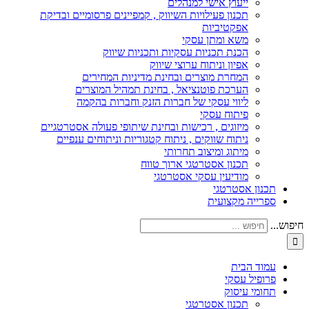
ייעוץ אישי למנהלים
תכנון פעילויות השיווק , קמפיינים פרסומיים ובדיקת
אפקטיביות
משא ומתן עסקי
הכנת תכניות עסקיות ותכניות שיווק
אפיון וניתוח ערוצי שיווק
המחרת מוצרים ובחינת מדיניות המחירים
הערכת פוטנציאל , בחינת תמהיל המוצרים
ליווי עסקי של חברות הזנק וחברות בהקמה
פיתוח עסקי
מיזוגים , רכישות ובחינת שיתופי פעולה אסטרטגיים
ניתוח שווקים , ניתוח קטגוריות וניתוחים ענפיים
מיתוג ומיצוב תחרותי
תכנון אסטרטגי ארוך טווח
מודיעין עסקי אסטרטגי
תכנון אסטרטגי
ספרייה מקצועית
חיפוש...
עמוד הבית
פרופיל עסקי
תחומי עיסוק
תכנון אסטרטגי