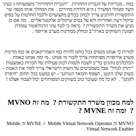
במה , מכריזות על הגברת התחרות. "הגברת התחרות" משמעותה ( בעיני
השר ומנהלי המשרד ) היא הורדת מחירים . את המהלך אותו מנסה שר
התקשורת להתניע צריך לבחון בכלים מקצועיים ולקבל החלטות על בסיס
שיקול דעת ואחריות ולא על בסיס שיקולים אלקטוראליים . מה אם כן
מניע את משרד התקשורת ? נראה כי לנגד עיני הרגולאטור עומדת
תמונת השווקים בארה"ב ובחלק ממדינות מערב אירופה .
למרות כי אנחנו מנסים בכל כוחנו להיות כמו האמריקאנים או כמו מדינות
מערב אירופיות מפותחות צריך לזכור מי אנחנו . מי ומה אנחנו באמת .
הכלכלנים נוהגים בד"כ לשבח ולנסות לכוון פעילות של חברות באמצעות
"יתרון לגודל" אבל כשמביטים על השוק הישראלי צריך לומר את האמת –
בשוק שלנו הקטן , הצפוף והמאד הטרוגני – יש כמעט בכל תחום "חיסרון
לקוטן" . לא כל מה שעובד טוב בשווקים המפותחים יכול לעבוד אצלנו !
למה מכוון משרד התקשורת ? מה זה MVNO
? ומה זה MVNE ?
MVNO זה Mobile Virtual Network Operator ו- MVNE זה Mobile
Virtual Network Enabler .