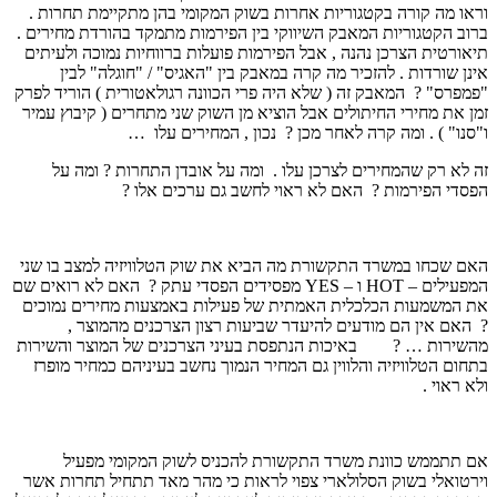
וראו מה קורה בקטגוריות אחרות בשוק המקומי בהן מתקיימת תחרות .
ברוב הקטגוריות המאבק השיווקי בין הפירמות מתמקד בהורדת מחירים .
תיאורטית הצרכן נהנה , אבל הפירמות פועלות ברווחיות נמוכה ולעיתים
אינן שורדות . להזכיר מה קרה במאבק בין "האגיס" / "חוגלה" לבין
"פמפרס" ? המאבק זה ( שלא היה פרי הכוונה רגולאטורית ) הוריד לפרק
זמן את מחירי החיתולים אבל הוציא מן השוק שני מתחרים ( קיבוץ עמיר
ו"סנו" ) . ומה קרה לאחר מכן ? נכון , המחירים עלו …
זה לא רק שהמחירים לצרכן עלו . ומה על אובדן התחרות ? ומה על
הפסדי הפירמות ? האם לא ראוי לחשב גם ערכים אלו ?
האם שכחו במשרד התקשורת מה הביא את שוק הטלוויזיה למצב בו שני
המפעילים – HOT ו – YES מפסידים הפסדי עתק ? האם לא רואים שם
את המשמעות הכלכלית האמתית של פעילות באמצעות מחירים נמוכים
? האם אין הם מודעים להיעדר שביעות רצון הצרכנים מהמוצר ,
מהשירות … ? באיכות הנתפסת בעיני הצרכנים של המוצר והשירות
בתחום הטלוויזיה והלווין גם המחיר הנמוך נחשב בעיניהם כמחיר מופרז
ולא ראוי .
אם תתממש כוונת משרד התקשורת להכניס לשוק המקומי מפעיל
וירטואלי בשוק הסלולארי צפוי לראות כי מהר מאד תתחיל תחרות אשר