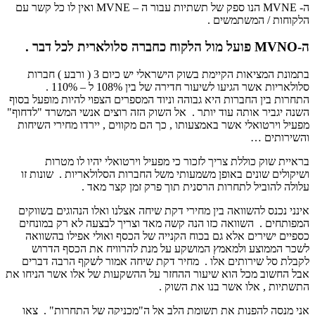
ה- MVNE הנו ספק של תשתיות עבור ה – MVNE ואין לו כל קשר עם
הלקוחות / המשתמשים .
ה-MVNO פועל מול הלקוח כחברה סלולארית לכל דבר .
בתמונת המציאות הקיימת בשוק הישראלי יש כיום 3 ( ורבע ) חברות
סלולאריות אשר הגיעו לשיעור חדירה של בין 108% ל – 110% .
התחרות בין החברות היא גבוהה וניוד המספרים הצפוי להיות מופעל בסוף
השנה יגביר אותה עוד יותר . אל השוק הזה רוצים אנשי המשרד "לדחוף"
מפעיל וירטואלי אשר באמצעותו , כך הם מקווים , יירדו מחירי השיחות
והשירותים …
בראיית שוק כוללת צריך לזכור כי מפעיל וירטואלי יהיו לו מטרות
ושיקולים שונים באופן משמעותי משל החברות הסלולאריות . שונות זו
עלולה להוביל לתחרות הרסנית תוך פרק זמן קצר מאד .
אינני נכנס להשוואה בין מחירי דקת שיחה אצלנו ואלו הנהוגים בשווקים
המפותחים . השוואה כזו הנה קשה מאד וצריך לבצעה לא רק במונחים
כספיים ישירים אלא גם בכוח הקנייה של הכסף ואולי אפילו בהשוואה
לשכר הממוצע ולמאמץ המושקע על מנת להרוויח את הכסף הדרוש
לקבלת סל שירותים אלו . מחיר דקת שיחה אמור לשקף הרבה דברים
אבל החשוב מכל הוא שיעור ההחזר על ההשקעות של אלו אשר הניחו את
התשתיות , אלו אשר בנו את השוק .
אני מנסה להפנות את תשומת הלב אל ה"מכניקה של התחרות" . צאו