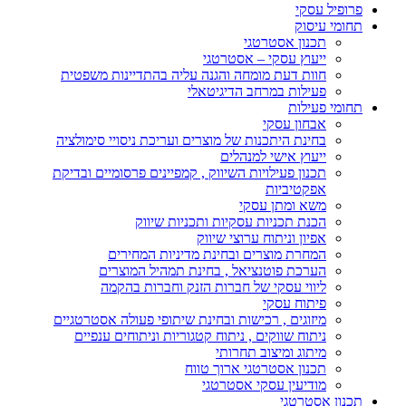
פרופיל עסקי
תחומי עיסוק
תכנון אסטרטגי
ייעוץ עסקי – אסטרטגי
חוות דעת מומחה והגנה עליה בהתדיינות משפטית
פעילות במרחב הדיגיטאלי
תחומי פעילות
אבחון עסקי
בחינת היתכנות של מוצרים ועריכת ניסויי סימולציה
ייעוץ אישי למנהלים
תכנון פעילויות השיווק , קמפיינים פרסומיים ובדיקת
אפקטיביות
משא ומתן עסקי
הכנת תכניות עסקיות ותכניות שיווק
אפיון וניתוח ערוצי שיווק
המחרת מוצרים ובחינת מדיניות המחירים
הערכת פוטנציאל , בחינת תמהיל המוצרים
ליווי עסקי של חברות הזנק וחברות בהקמה
פיתוח עסקי
מיזוגים , רכישות ובחינת שיתופי פעולה אסטרטגיים
ניתוח שווקים , ניתוח קטגוריות וניתוחים ענפיים
מיתוג ומיצוב תחרותי
תכנון אסטרטגי ארוך טווח
מודיעין עסקי אסטרטגי
תכנון אסטרטגי