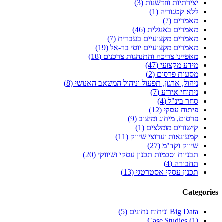
יצירתיות וחדשנות (3)
ללא קטגוריה (1)
מאמרים (7)
מאמרים באנגלית (46)
מאמרים מקצועיים בעברית (7)
מאמרים מקצועיים יוסי בר-אל (19)
מאפייני צריכה והתנהגות צרכנים (18)
מידע מקצועי (47)
מסעות פרסום (2)
ניהול, ארגון, תפעול וניהול המשאב האנושי (8)
ניתוחי אירוע (7)
סחר בינ"ל (4)
פיתוח עסקי (12)
פרסום, מיתוג ומיצוב (9)
קישורים מומלצים (1)
קמעונאות וערוצי שיווק (11)
שיווק וקד"מ (27)
תבניות וסכמות תכנון עסקי ושיווקי (20)
תחבורה (4)
תכנון עסקי אסטרטגי (13)
Categories
Big Data וניתוח נתונים (5)
Case Studies (1)