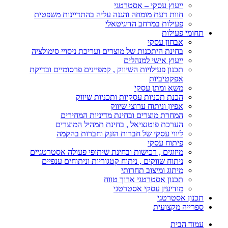
ייעוץ עסקי – אסטרטגי
חוות דעת מומחה והגנה עליה בהתדיינות משפטית
פעילות במרחב הדיגיטאלי
תחומי פעילות
אבחון עסקי
בחינת היתכנות של מוצרים ועריכת ניסויי סימולציה
ייעוץ אישי למנהלים
תכנון פעילויות השיווק , קמפיינים פרסומיים ובדיקת
אפקטיביות
משא ומתן עסקי
הכנת תכניות עסקיות ותכניות שיווק
אפיון וניתוח ערוצי שיווק
המחרת מוצרים ובחינת מדיניות המחירים
הערכת פוטנציאל , בחינת תמהיל המוצרים
ליווי עסקי של חברות הזנק וחברות בהקמה
פיתוח עסקי
מיזוגים , רכישות ובחינת שיתופי פעולה אסטרטגיים
ניתוח שווקים , ניתוח קטגוריות וניתוחים ענפיים
מיתוג ומיצוב תחרותי
תכנון אסטרטגי ארוך טווח
מודיעין עסקי אסטרטגי
תכנון אסטרטגי
ספרייה מקצועית
עמוד הבית