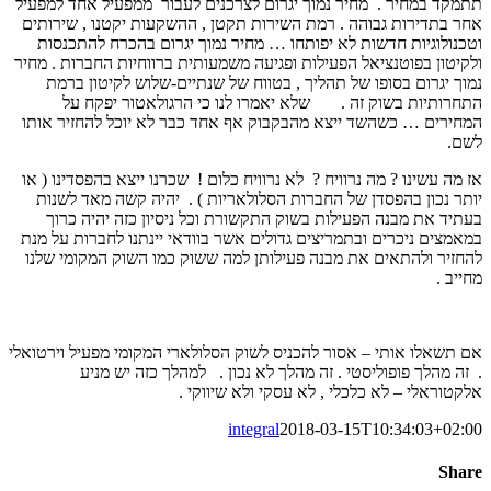
תתמקד במחיר . מחיר נמוך יגרום לצרכנים לעבור ממפעיל אחד למפעיל
אחר בתדירות גבוהה . רמת השירות תקטן , ההשקעות יקטנו , שירותים
וטכנולוגיות חדשות לא יפותחו … מחיר נמוך יגרום בהכרח להתכנסות
ולקיטון בפוטנציאל הפעילות ופגיעה משמעותית ברווחיות החברות . מחיר
נמוך יגרום בסופו של תהליך , בטווח של שנתיים-שלוש לקיטון ברמת
התחרותיות בשוק זה . שלא יאמרו לנו כי הרגולאטור יפקח על
המחירים … כשהשד ייצא מהבקבוק אף אחד כבר לא יוכל להחזיר אותו
לשם.
אז מה עשינו ? מה נרוויח ? לא נרוויח כלום ! שכרנו ייצא בהפסדינו ( או
יותר נכון בהפסדן של החברות הסלולאריות ) . יהיה קשה מאד לשנות
בעתיד את מבנה הפעילות בשוק התקשורת וכל ניסיון כזה יהיה כרוך
במאמצים ניכרים ובתמריצים גדולים אשר בוודאי יינתנו לחברות על מנת
להחזיר ולהתאים את מבנה פעילותן למה ששוק כמו השוק המקומי שלנו
מחייב .
אם תשאלו אותי – אסור להכניס לשוק הסלולארי המקומי מפעיל וירטואלי
. זה מהלך פופוליסטי . זה מהלך לא נכון . למהלך כזה יש מניע
אלקטוראלי – לא כלכלי , לא עסקי ולא שיווקי .
integral
2018-03-15T10:34:03+02:00
Share