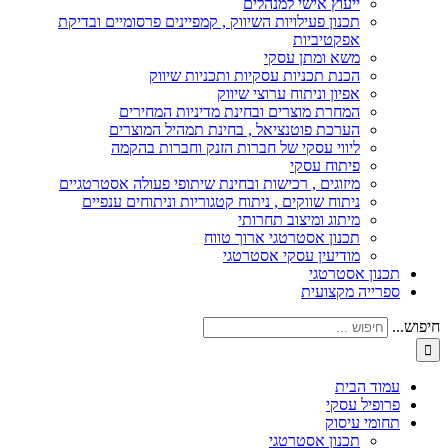
ייעוץ אישי למנהלים
תכנון פעילויות השיווק , קמפיינים פרסומיים ובדיקת
אפקטיביות
משא ומתן עסקי
הכנת תכניות עסקיות ותכניות שיווק
אפיון וניתוח ערוצי שיווק
המחרת מוצרים ובחינת מדיניות המחירים
הערכת פוטנציאל , בחינת תמהיל המוצרים
ליווי עסקי של חברות הזנק וחברות בהקמה
פיתוח עסקי
מיזוגים , רכישות ובחינת שיתופי פעולה אסטרטגיים
ניתוח שווקים , ניתוח קטגוריות וניתוחים ענפיים
מיתוג ומיצוב תחרותי
תכנון אסטרטגי ארוך טווח
מודיעין עסקי אסטרטגי
תכנון אסטרטגי
ספרייה מקצועית
חיפוש...
עמוד הבית
פרופיל עסקי
תחומי עיסוק
תכנון אסטרטגי