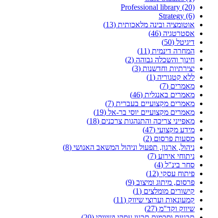
Professional library (20)
Strategy (6)
אוטומציה ובינה מלאכותית (13)
אסטרטגיה (46)
דיגיטל (50)
המחרה דינמית (11)
חינוך והשכלה גבוהה (2)
יצירתיות וחדשנות (3)
ללא קטגוריה (1)
מאמרים (7)
מאמרים באנגלית (46)
מאמרים מקצועיים בעברית (7)
מאמרים מקצועיים יוסי בר-אל (19)
מאפייני צריכה והתנהגות צרכנים (18)
מידע מקצועי (47)
מסעות פרסום (2)
ניהול, ארגון, תפעול וניהול המשאב האנושי (8)
ניתוחי אירוע (7)
סחר בינ"ל (4)
פיתוח עסקי (12)
פרסום, מיתוג ומיצוב (9)
קישורים מומלצים (1)
קמעונאות וערוצי שיווק (11)
שיווק וקד"מ (27)
תבניות וסכמות תכנון עסקי ושיווקי (20)